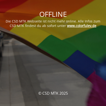
OFFLINE
Die CSD MTK Webseite ist nicht mehr online. Alle Infos zum
CSD MTK findest du ab sofort unter
www.colorfulev.de
© CSD MTK 2025