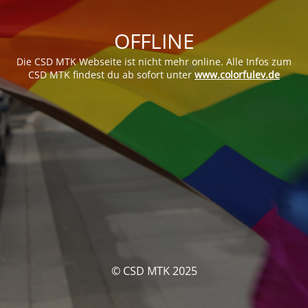
OFFLINE
Die CSD MTK Webseite ist nicht mehr online. Alle Infos zum
CSD MTK findest du ab sofort unter
www.colorfulev.de
© CSD MTK 2025