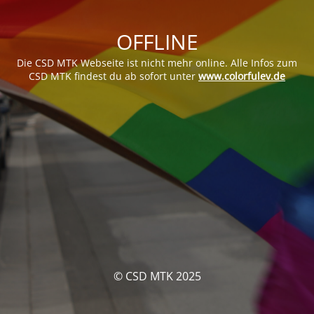
OFFLINE
Die CSD MTK Webseite ist nicht mehr online. Alle Infos zum
CSD MTK findest du ab sofort unter
www.colorfulev.de
© CSD MTK 2025