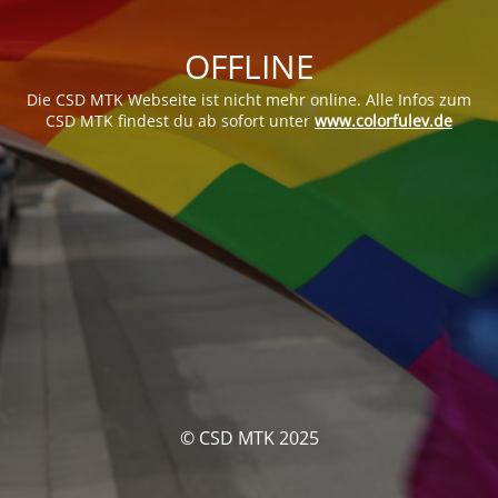
OFFLINE
Die CSD MTK Webseite ist nicht mehr online. Alle Infos zum
CSD MTK findest du ab sofort unter
www.colorfulev.de
© CSD MTK 2025