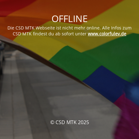
OFFLINE
Die CSD MTK Webseite ist nicht mehr online. Alle Infos zum
CSD MTK findest du ab sofort unter
www.colorfulev.de
© CSD MTK 2025