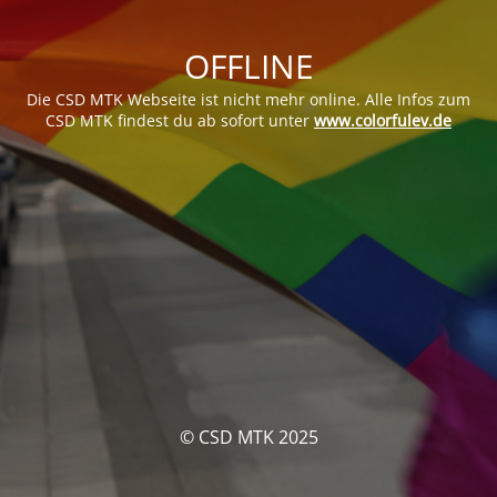
OFFLINE
Die CSD MTK Webseite ist nicht mehr online. Alle Infos zum
CSD MTK findest du ab sofort unter
www.colorfulev.de
© CSD MTK 2025