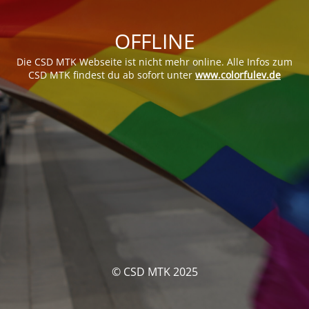
OFFLINE
Die CSD MTK Webseite ist nicht mehr online. Alle Infos zum
CSD MTK findest du ab sofort unter
www.colorfulev.de
© CSD MTK 2025