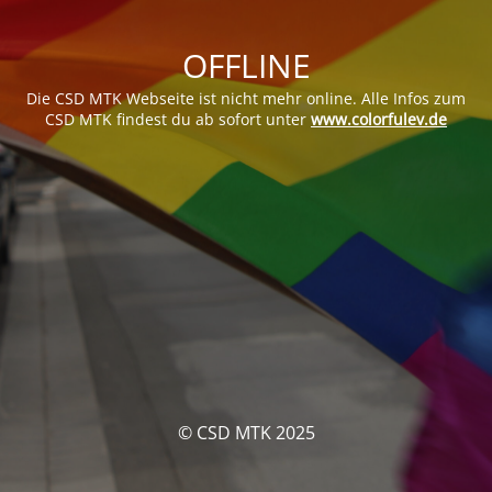
OFFLINE
Die CSD MTK Webseite ist nicht mehr online. Alle Infos zum
CSD MTK findest du ab sofort unter
www.colorfulev.de
© CSD MTK 2025